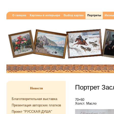
О галерее
Картины в интерьере
Выбор картин
Портреты
Иконы
Портрет Засл
Новости
Благотворительная выставка
70×60
Холст. Масло
Презентация авторских платков
Проект "РУССКАЯ ДУША"