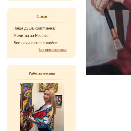
Стихи
Наша душа хри­сти­ан­ка
Мо­лит­ва за Рос­сию
Все на­чи­на­ет­ся с любви
Все стихотворения
Работы месяца