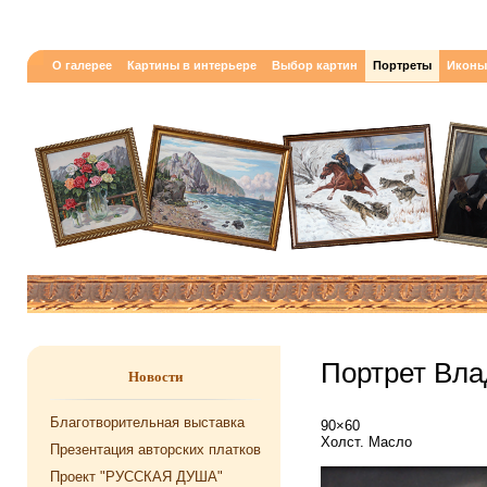
О галерее
Картины в интерьере
Выбор картин
Портреты
Иконы
Портрет Вла
Новости
Благотворительная выставка
90×60
Холст. Масло
Презентация авторских платков
Проект "РУССКАЯ ДУША"