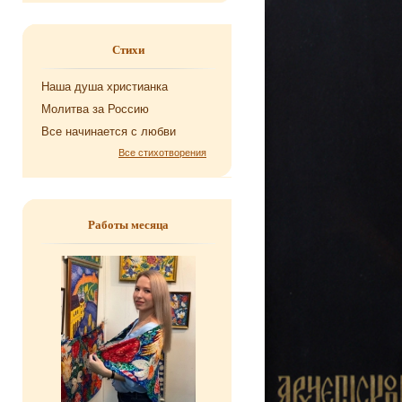
Стихи
Наша душа хри­сти­ан­ка
Мо­лит­ва за Рос­сию
Все на­чи­на­ет­ся с любви
Все стихотворения
Работы месяца