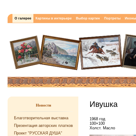
О галерее
Картины в интерьере
Выбор картин
Портреты
Иконы
Ивушка
Новости
Благотворительная выставка
1968 год
100×100
Презентация авторских платков
Холст. Масло
Проект "РУССКАЯ ДУША"