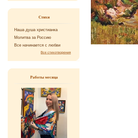
Стихи
Наша душа хри­сти­ан­ка
Мо­лит­ва за Рос­сию
Все на­чи­на­ет­ся с любви
Все стихотворения
Работы месяца