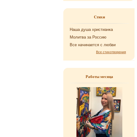
Стихи
Наша душа хри­сти­ан­ка
Мо­лит­ва за Рос­сию
Все на­чи­на­ет­ся с любви
Все стихотворения
Работы месяца