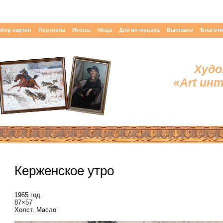
бор картин
Портреты
Иконы
Мода
Для интерьера
Выставки
Благот
Худо
«Art ин
Керженское утро
1965 год
87×57
Холст. Масло