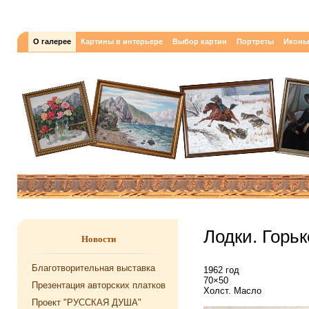
О галерее
Картины в интерьере
Выбор картин
Портреты
Иконы
Лодки. Горь
Новости
Благотворительная выставка
1962 год
70×50
Презентация авторских платков
Холст. Масло
Проект "РУССКАЯ ДУША"