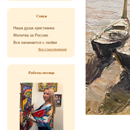
Стихи
Наша душа хри­сти­ан­ка
Мо­лит­ва за Рос­сию
Все на­чи­на­ет­ся с любви
Все стихотворения
Работы месяца