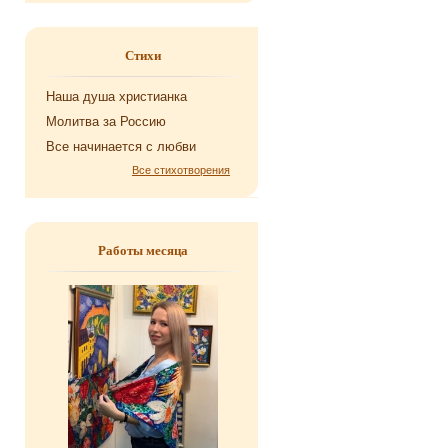
Стихи
Наша душа хри­сти­ан­ка
Мо­лит­ва за Рос­сию
Все на­чи­на­ет­ся с любви
Все стихотворения
Работы месяца