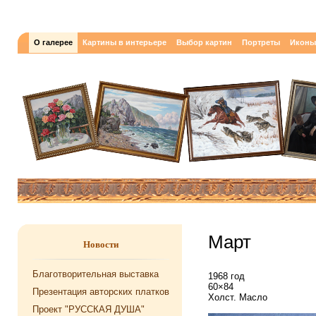
О галерее
Картины в интерьере
Выбор картин
Портреты
Иконы
Март
Новости
Благотворительная выставка
1968 год
60×84
Презентация авторских платков
Холст. Масло
Проект "РУССКАЯ ДУША"