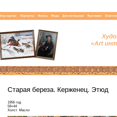
бор картин
Портреты
Иконы
Мода
Для интерьера
Выставки
Благот
Худо
«Art ин
Старая береза. Керженец. Этюд
1956 год
59×44
Холст. Масло