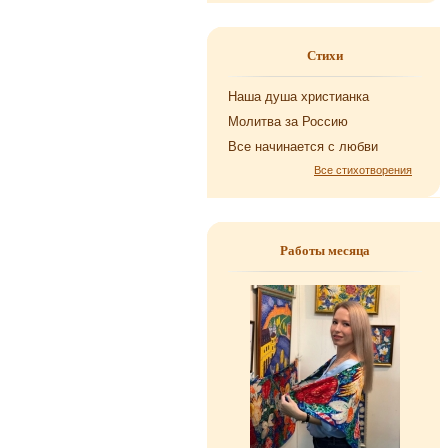
Стихи
Наша душа хри­сти­ан­ка
Мо­лит­ва за Рос­сию
Все на­чи­на­ет­ся с любви
Все стихотворения
Работы месяца