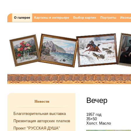
О галерее
Картины в интерьере
Выбор картин
Портреты
Иконы
Вечер
Новости
Благотворительная выставка
1957 год
35×50
Презентация авторских платков
Холст. Масло
Проект "РУССКАЯ ДУША"