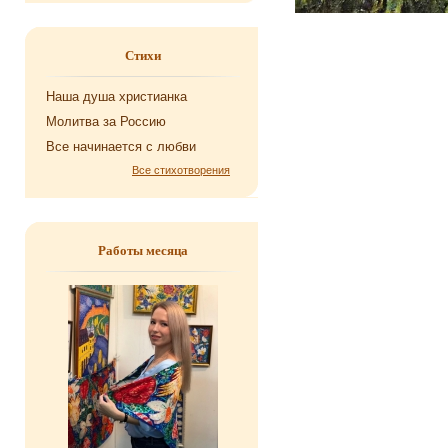
Стихи
Наша душа хри­сти­ан­ка
Мо­лит­ва за Рос­сию
Все на­чи­на­ет­ся с любви
Все стихотворения
Работы месяца