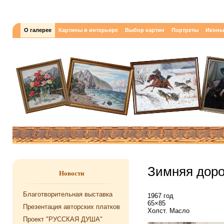
О галерее
Картины в интерьере
Выбор картин
Портреты
Иконы
Зимняя доро
Новости
Благотворительная выставка
1967 год
65×85
Презентация авторских платков
Холст. Масло
Проект "РУССКАЯ ДУША"