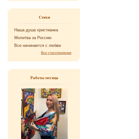
Стихи
Наша душа хри­сти­ан­ка
Мо­лит­ва за Рос­сию
Все на­чи­на­ет­ся с любви
Все стихотворения
Работы месяца