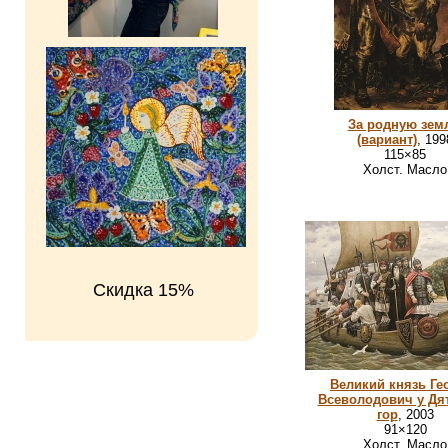
За родную зем
(вариант)
, 199
115×85
Холст. Масло
Скидка 15%
Великий князь Ге
Всеволодович у Дя
гор
, 2003
91×120
Холст. Масло