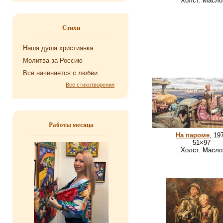
Холст. Масло
Стихи
Наша душа хри­сти­ан­ка
Мо­лит­ва за Рос­сию
Все на­чи­на­ет­ся с любви
Все стихотворения
Работы месяца
На пароме
, 19
51×97
Холст. Масло