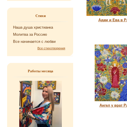
Стихи
Адам и Ева в 
Наша душа хри­сти­ан­ка
Мо­лит­ва за Рос­сию
Все на­чи­на­ет­ся с любви
Все стихотворения
Работы месяца
Ангел у врат Р