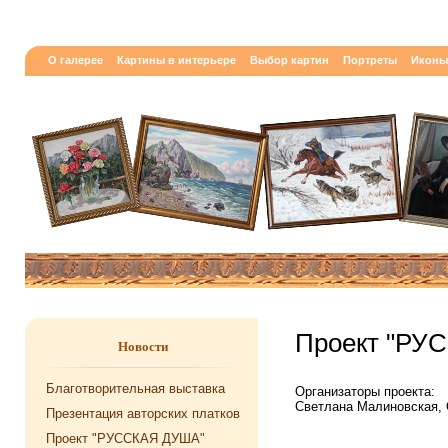
О галерее
Картины в интерьере
Выбор картин
Портреты
Иконы
Проект "РУ
Новости
Благотворительная выставка
Ор­га­ни­за­то­ры про­ек­та:
Свет­ла­на Ма­ли­нов­ская,
Презентация авторских платков
Проект "РУССКАЯ ДУША"